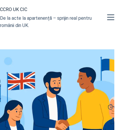
Sari
CCRO UK CIC
la
conținut
De la acte la apartenență – sprijin real pentru
românii din UK.