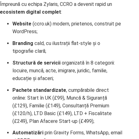
Împreună cu echipa Zylaris, CCRO a devenit rapid un
ecosistem digital complet
:
Website
(ccro.uk) modern, prietenos, construit pe
WordPress;
Branding
cald, cu ilustrații flat-style și o
tipografie clară;
Structură de servicii
organizată în 8 categorii:
locuire, muncă, acte, imigrare, juridic, familie,
educație și afaceri;
Pachete standardizate
, cumpărabile direct
online: Start în UK (£99), Muncă & Siguranță
(£129), Familie (£149), Consultanță Premium
(£120/h), LTD Basic (£149), LTD + Fiscalitate
(£249), Plan Afacere Start-up (£499);
Automatizări
prin Gravity Forms, WhatsApp, email