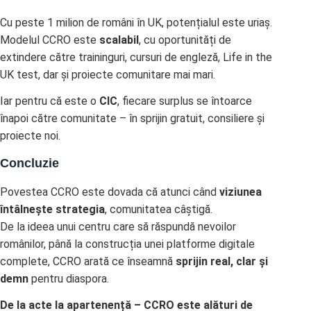
Cu peste 1 milion de români în UK, potențialul este uriaș.
Modelul CCRO este
scalabil
, cu oportunități de
extindere către traininguri, cursuri de engleză, Life in the
UK test, dar și proiecte comunitare mai mari.
Iar pentru că este o
CIC
, fiecare surplus se întoarce
înapoi către comunitate – în sprijin gratuit, consiliere și
proiecte noi.
Concluzie
Povestea CCRO este dovada că atunci când
viziunea
întâlnește strategia
, comunitatea câștigă.
De la ideea unui centru care să răspundă nevoilor
românilor, până la construcția unei platforme digitale
complete, CCRO arată ce înseamnă
sprijin real, clar și
demn
pentru diaspora.
De la acte la apartenență – CCRO este alături de