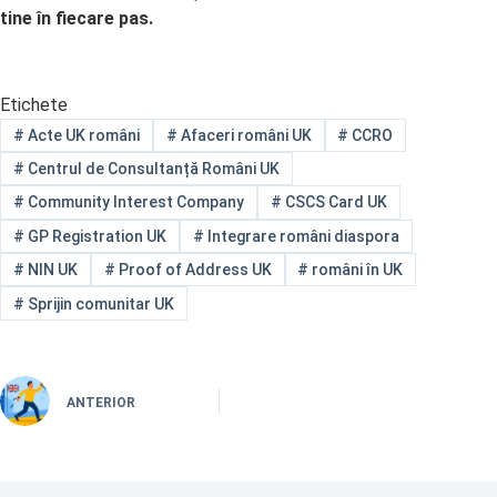
tine în fiecare pas.
Etichete
#
Acte UK români
#
Afaceri români UK
#
CCRO
#
Centrul de Consultanță Români UK
#
Community Interest Company
#
CSCS Card UK
#
GP Registration UK
#
Integrare români diaspora
#
NIN UK
#
Proof of Address UK
#
români în UK
#
Sprijin comunitar UK
ANTERIOR