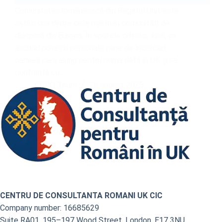
Comunitatea românească din Regatul Unit este
astăzi una dintre cele mai mari comunități de
diasporă din Europa. În spatele cifrelor, însă, se
ascund povești personale pline de încercări:
oameni care ajung pentru prima dată în UK și se
confruntă cu…
CCRO Team
26 august 2025
CENTRU DE CONSULTANTA ROMANI UK CIC
Company number: 16685629
Suite RA01, 195–197 Wood Street, London, E17 3NU