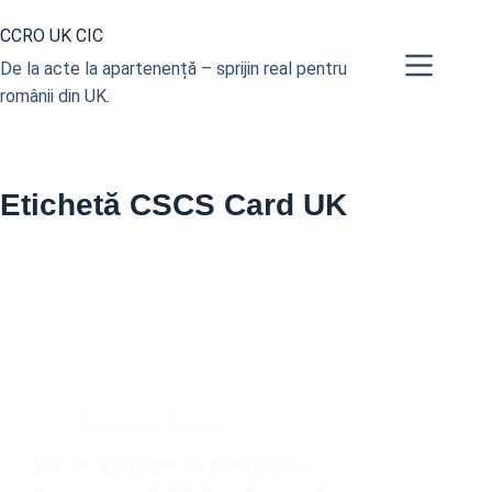
Sari
CCRO UK CIC
la
conținut
De la acte la apartenență – sprijin real pentru
românii din UK.
Etichetă
CSCS Card UK
Povești de Succes
De la viziune la realitate: