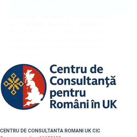
Comunitatea românească din Regatul Unit este
astăzi una dintre cele mai mari comunități de
diasporă din Europa. În spatele cifrelor, însă, se
ascund povești personale pline de încercări:
oameni care ajung pentru prima dată în UK și se
confruntă cu…
CCRO Team
26 august 2025
CENTRU DE CONSULTANTA ROMANI UK CIC