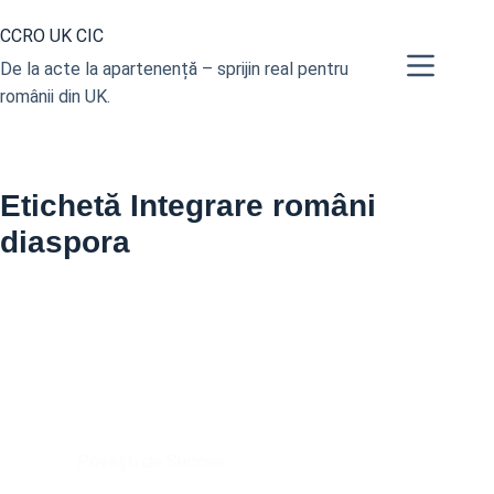
Sari
CCRO UK CIC
la
conținut
De la acte la apartenență – sprijin real pentru
românii din UK.
Etichetă
Integrare români
diaspora
Povești de Succes