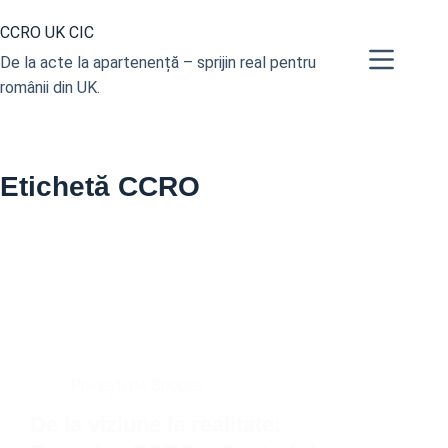
Sari
CCRO UK CIC
la
conținut
De la acte la apartenență – sprijin real pentru
românii din UK.
Etichetă
CCRO
Povești de Succes
De la viziune la realitate: