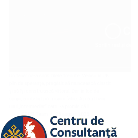
Un tânăr ne-a scris zilele trecute. Venise în UK
plin de speranțe, pregătit să muncească cinstit
și să își construiască viitorul. Dar, în loc de
sprijin, a întâlnit promisiuni false. A plătit bani
unui „intermediar” care i-a promis că îi…
CCRO Team
25 august 2025