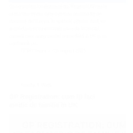
Comunitatea românească din Regatul Unit este
astăzi una dintre cele mai mari comunități de
diasporă din Europa. În spatele cifrelor, însă, se
ascund povești personale pline de încercări:
oameni care ajung pentru prima dată în UK și se
confruntă cu…
CCRO Team
26 august 2025
Familie & Viață
GP Registration: cum îți faci
medic de familie în UK