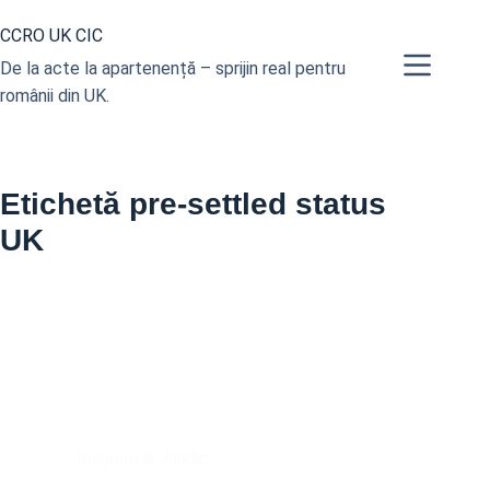
Sari
CCRO UK CIC
la
conținut
De la acte la apartenență – sprijin real pentru
românii din UK.
Etichetă
pre-settled status
UK
Imigrare & Juridic