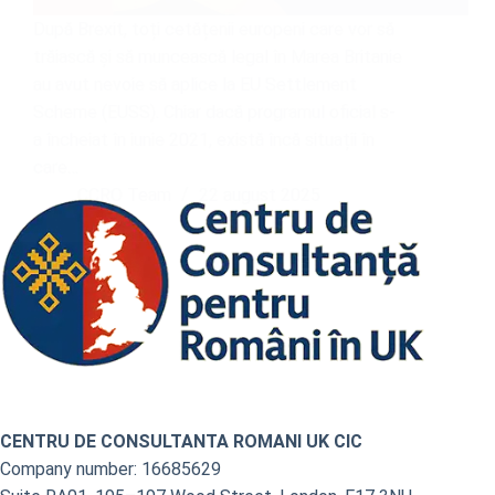
După Brexit, toți cetățenii europeni care vor să
trăiască și să muncească legal în Marea Britanie
au avut nevoie să aplice la EU Settlement
Scheme (EUSS). Chiar dacă programul oficial s-
a încheiat în iunie 2021, există încă situații în
care…
CCRO Team
22 august 2025
CENTRU DE CONSULTANTA ROMANI UK CIC
Company number: 16685629