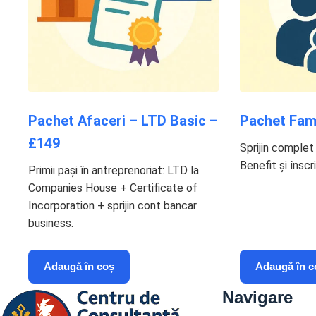
Pachet Afaceri – LTD Basic –
Pachet Fami
£149
Sprijin complet 
Benefit și înscr
Primii pași în antreprenoriat: LTD la
Companies House + Certificate of
Incorporation + sprijin cont bancar
business.
Adaugă în coș
Adaugă în c
Navigare