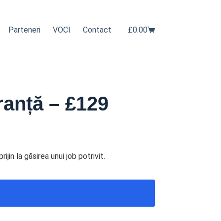
Parteneri
VOCI
Contact
£
0.00
Coș
de
cumpărături
anță – £129
jin la găsirea unui job potrivit.