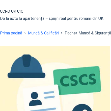
Sari
la
CCRO UK CIC
conținut
De la acte la apartenență – sprijin real pentru românii din UK.
Prima pagină
Muncă & Calificări
Pachet Muncă & Siguranț