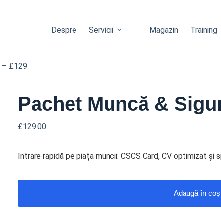
Despre
Servicii
Magazin
Training
ă – £129
Pachet Muncă & Sigur
£
129.00
Intrare rapidă pe piața muncii: CSCS Card, CV optimizat și spri
Adaugă în coș