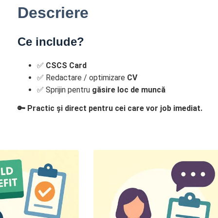
Descriere
Ce include?
✅
CSCS Card
✅ Redactare / optimizare
CV
✅ Sprijin pentru
găsire loc de muncă
🔑 Practic și direct pentru cei care vor job imediat.