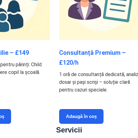
lie – £149
Consultanță Premium –
£120/h
pentru părinți: Child
iere copil la școală.
1 oră de consultanță dedicată, anali
dosar și pași scriși – soluție clară
pentru cazuri speciale.
oș
Adaugă în coș
Servicii