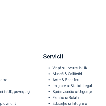
Servicii
Viață și Locuire în UK
Muncă & Calificări
astre
Acte & Beneficii
Imigrare și Statut Legal
 în UK, povești și
Sprijin Juridic și Urgențe
Familie și Relații
mployment
Educație și Integrare