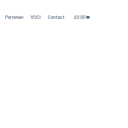
Parteneri
VOCI
Contact
£
0.00
Coș
de
cumpărături