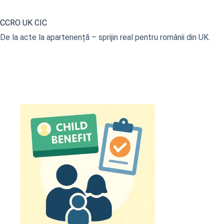
Sari
la
CCRO UK CIC
conținut
De la acte la apartenență – sprijin real pentru românii din UK.