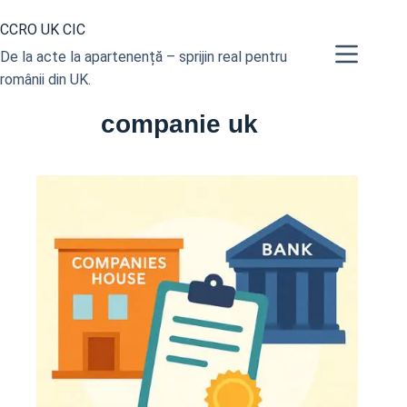
Sari
CCRO UK CIC
la
conținut
De la acte la apartenență – sprijin real pentru
românii din UK.
companie uk