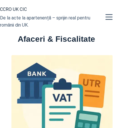
Sari
CCRO UK CIC
la
conținut
De la acte la apartenență – sprijin real pentru
românii din UK.
Afaceri & Fiscalitate